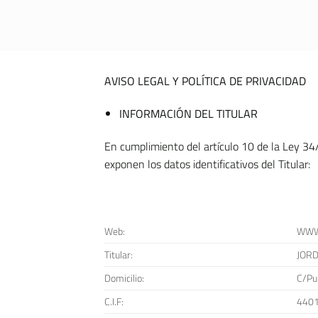
Saltar
al
contenido
AVISO LEGAL Y POLÍTICA DE PRIVACIDAD
INFORMACIÓN DEL TITULAR
En cumplimiento del artículo 10 de la Ley 34/
exponen los datos identificativos del Titular:
Web:
WWW
Titular:
JORD
Domicilio:
C/Pu
C.I.F:
440